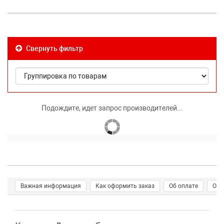
Свернуть фильтр
Подождите, идет запрос производителей...
Важная информация
Как оформить заказ
Об оплате
О д