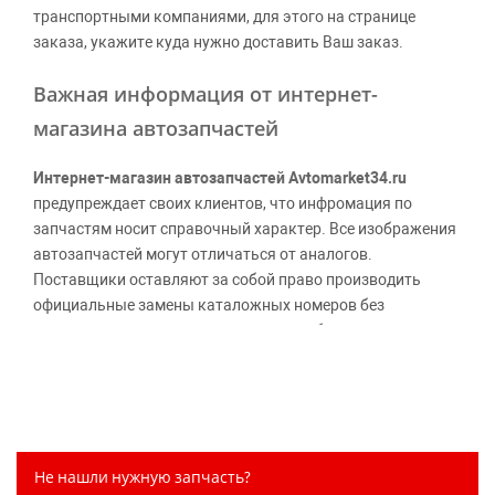
транспортными компаниями, для этого на странице
заказа, укажите куда нужно доставить Ваш заказ.
Важная информация от интернет-
магазина автозапчастей
Интернет-магазин автозапчастей Avtomarket34.ru
предупреждает своих клиентов, что инфромация по
запчастям носит справочный характер. Все изображения
автозапчастей могут отличаться от аналогов.
Поставщики оставляют за собой право производить
официальные замены каталожных номеров без
дополнительного уведомления дистрибьюторов, что
может повлечь возможное изменение цены.
Обращаем внимание, указание ТОВАРНЫХ ЗНАКОВ
(наименований марок автомобилей) направлено на
информирование покупателей о применимости запасной
части к той или иной марке автомобиля, то есть на
Не нашли нужную запчасть?
потребительские свойства товара. Данная информация