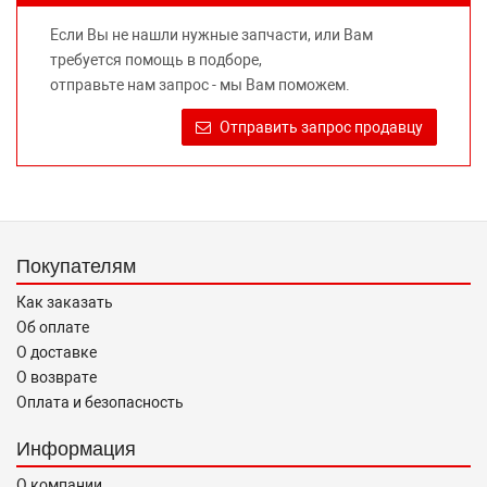
не вводит потребителя в заблуждение относительно
Если Вы не нашли нужные запчасти, или Вам
предлагаемых к продаже запасных частей для
требуется помощь в подборе,
автомобилей и их производителей, не нарушает права
отправьте нам запрос - мы Вам поможем.
правообладателей указанных товарных знаков.
Требование предоставлять покупателю необходимую и
Отправить запрос продавцу
достоверную информацию о товаре, предлагаемом к
продаже, обеспечивающую возможность их правильного
выбора возложено на продавца (изготовителя) Законом
«О защите прав потребителей».
Покупателям
Как заказать
Об оплате
О доставке
О возврате
Оплата и безопасность
Информация
О компании