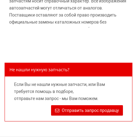
запчастям носит справочный характер. Все изображения
автозапчастей могут отличаться от аналогов.
Поставщики оставляют за собой право производить
официальные замены каталожных номеров без
дополнительного уведомления дистрибьюторов, что
может повлечь возможное изменение цены.
Обращаем внимание, указание ТОВАРНЫХ ЗНАКОВ
(наименований марок автомобилей) направлено на
информирование покупателей о применимости запасной
части к той или иной марке автомобиля, то есть на
Не нашли нужную запчасть?
потребительские свойства товара. Данная информация
не вводит потребителя в заблуждение относительно
Если Вы не нашли нужные запчасти, или Вам
предлагаемых к продаже запасных частей для
требуется помощь в подборе,
автомобилей и их производителей, не нарушает права
отправьте нам запрос - мы Вам поможем.
правообладателей указанных товарных знаков.
Требование предоставлять покупателю необходимую и
Отправить запрос продавцу
достоверную информацию о товаре, предлагаемом к
продаже, обеспечивающую возможность их правильного
выбора возложено на продавца (изготовителя) Законом