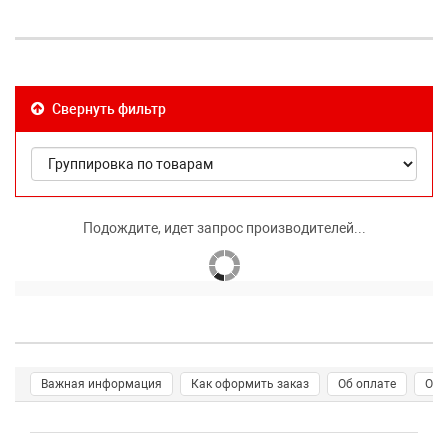
Свернуть фильтр
Подождите, идет запрос производителей...
Важная информация
Как оформить заказ
Об оплате
О д