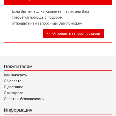
потребительские свойства товара. Данная информация
не вводит потребителя в заблуждение относительно
Если Вы не нашли нужные запчасти, или Вам
предлагаемых к продаже запасных частей для
требуется помощь в подборе,
автомобилей и их производителей, не нарушает права
отправьте нам запрос - мы Вам поможем.
правообладателей указанных товарных знаков.
Требование предоставлять покупателю необходимую и
Отправить запрос продавцу
достоверную информацию о товаре, предлагаемом к
продаже, обеспечивающую возможность их правильного
выбора возложено на продавца (изготовителя) Законом
«О защите прав потребителей».
Покупателям
Как заказать
Об оплате
О доставке
О возврате
Оплата и безопасность
Информация