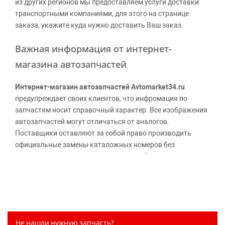
из других регионов мы предоставляем услуги доставки
транспортными компаниями, для этого на странице
заказа, укажите куда нужно доставить Ваш заказ.
Важная информация от интернет-
магазина автозапчастей
Интернет-магазин автозапчастей Avtomarket34.ru
предупреждает своих клиентов, что инфромация по
запчастям носит справочный характер. Все изображения
автозапчастей могут отличаться от аналогов.
Поставщики оставляют за собой право производить
официальные замены каталожных номеров без
дополнительного уведомления дистрибьюторов, что
может повлечь возможное изменение цены.
Обращаем внимание, указание ТОВАРНЫХ ЗНАКОВ
(наименований марок автомобилей) направлено на
информирование покупателей о применимости запасной
части к той или иной марке автомобиля, то есть на
Не нашли нужную запчасть?