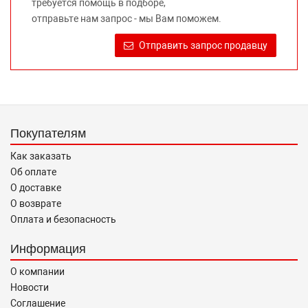
требуется помощь в подборе,
Требование предоставлять покупателю необходимую и
отправьте нам запрос - мы Вам поможем.
достоверную информацию о товаре, предлагаемом к
продаже, обеспечивающую возможность их правильного
Отправить запрос продавцу
выбора возложено на продавца (изготовителя) Законом
«О защите прав потребителей».
Покупателям
Как заказать
Об оплате
О доставке
О возврате
Оплата и безопасность
Информация
О компании
Новости
Соглашение