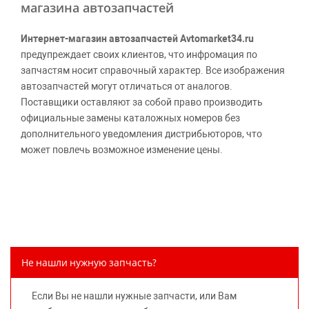
магазина автозапчастей
Интернет-магазин автозапчастей Avtomarket34.ru
предупреждает своих клиентов, что инфромация по
запчастям носит справочный характер. Все изображения
автозапчастей могут отличаться от аналогов.
Поставщики оставляют за собой право производить
официальные замены каталожных номеров без
дополнительного уведомления дистрибьюторов, что
может повлечь возможное изменение цены.
Обращаем внимание, указание ТОВАРНЫХ ЗНАКОВ
(наименований марок автомобилей) направлено на
информирование покупателей о применимости запасной
части к той или иной марке автомобиля, то есть на
потребительские свойства товара. Данная информация
не вводит потребителя в заблуждение относительно
Не нашли нужную запчасть?
предлагаемых к продаже запасных частей для
автомобилей и их производителей, не нарушает права
Если Вы не нашли нужные запчасти, или Вам
правообладателей указанных товарных знаков.