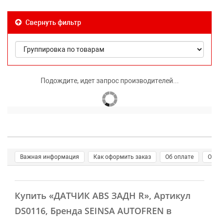
Свернуть фильтр
Подождите, идет запрос производителей...
Важная информация
Как оформить заказ
Об оплате
О д
Купить
«ДАТЧИК ABS ЗАДН R»
, Артикул
DS0116, Бренда SEINSA AUTOFREN в