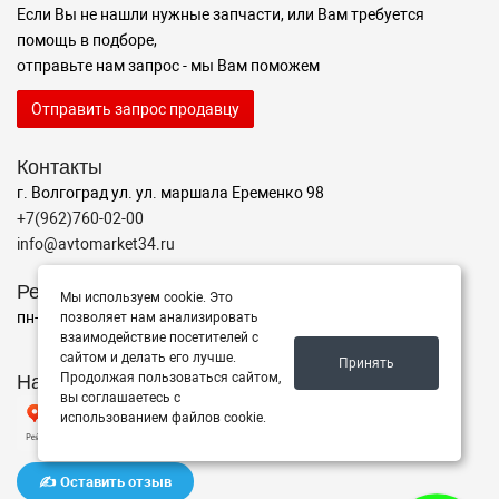
Если Вы не нашли нужные запчасти, или Вам требуется
помощь в подборе,
отправьте нам запрос - мы Вам поможем
Отправить запрос продавцу
Контакты
г. Волгоград ул. ул. маршала Еременко 98
+7(962)760-02-00
info@avtomarket34.ru
Режим работы
Мы используем cookie. Это
пн-пт с 10:00 до 15:00, Сб-Вс выходной
позволяет нам анализировать
взаимодействие посетителей с
сайтом и делать его лучше.
Принять
Наш рейтинг на Яндексе
Продолжая пользоваться сайтом,
вы соглашаетесь с
использованием файлов cookie.
✍️ Оставить отзыв