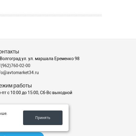
онтакты
 Волгоград ул. ул. маршала Еременко 98
7(962)760-02-00
nfo@avtomarket34.ru
ежим работы
-пт с 10:00 до 15:00, Сб-Вс выходной
аш рейтинг на Яндексе
чше.
Принять