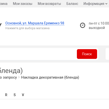
зина
Мои заказы
Мои возвраты
Баланс
Информация
Основной, ул. Маршала Еременко 98
пн-пт с 10:00
выходной
Нажмите для выбора магазина
Поиск
бленда)
о запросу
Накладка декоративная (бленда)
R
S
V