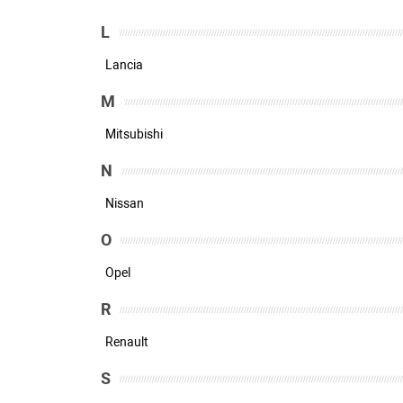
L
Lancia
M
Mitsubishi
N
Nissan
O
Opel
R
Renault
S