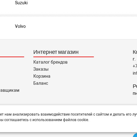
Suzuki
Volvo
Интернет магазин
К
г.
Каталог брендов
+
Заказы
i
Корзина
Баланс
Р
тавщикам
пн
Н
тся помощь в подборе,
ет нам анализировать взаимодействие посетителей с сайтом и делать его лу
ы соглашаетесь с использованием файлов cookie.