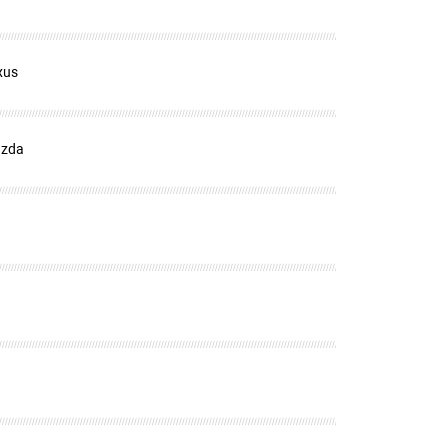
xus
zda