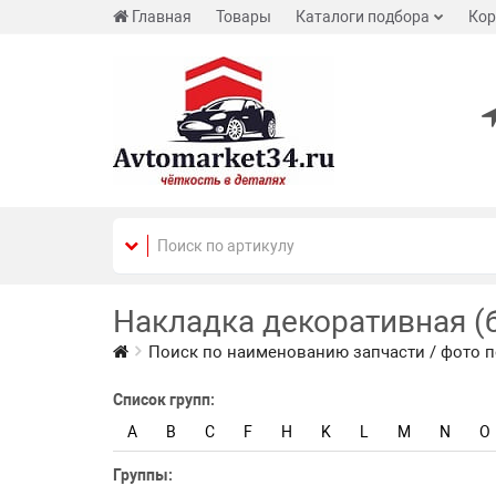
Главная
Товары
Каталоги подбора
Кор
Накладка декоративная (
Поиск по наименованию запчасти / фото п
Список групп:
A
B
C
F
H
K
L
M
N
O
Группы: