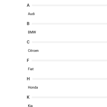
A
Audi
B
BMW
C
Citroen
F
Fiat
H
Honda
K
Kia