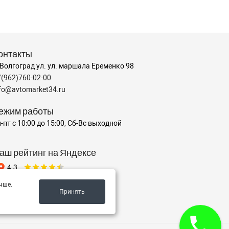
онтакты
 Волгоград ул. ул. маршала Еременко 98
7(962)760-02-00
nfo@avtomarket34.ru
ежим работы
-пт с 10:00 до 15:00, Сб-Вс выходной
аш рейтинг на Яндексе
чше.
Принять
✍️ Оставить отзыв