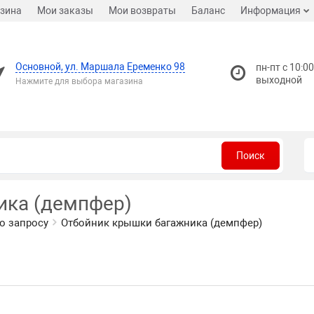
зина
Мои заказы
Мои возвраты
Баланс
Информация
Основной, ул. Маршала Еременко 98
пн-пт с 10:00
выходной
Нажмите для выбора магазина
Поиск
ика (демпфер)
о запросу
Отбойник крышки багажника (демпфер)