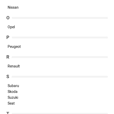
Nissan
O
Opel
P
Peugeot
R
Renault
S
Subaru
Skoda
Suzuki
Seat
T