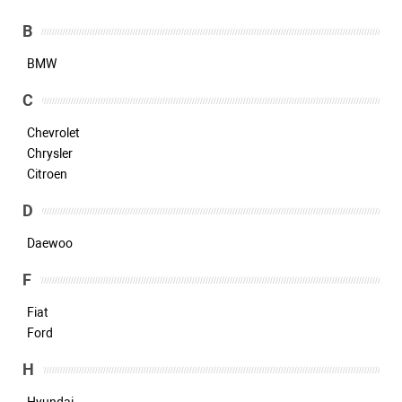
B
BMW
C
Chevrolet
Chrysler
Citroen
D
Daewoo
F
Fiat
Ford
H