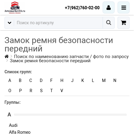
+7(962)760-02-00
Замок ремня безопасности
передний
Поиск по наименованию запчасти / фото по запросу
Замок ремня безопасности передний
Список групп:
A
B
C
D
F
H
J
K
L
M
N
O
P
R
S
T
V
Группы:
A
Audi
Alfa Romeo