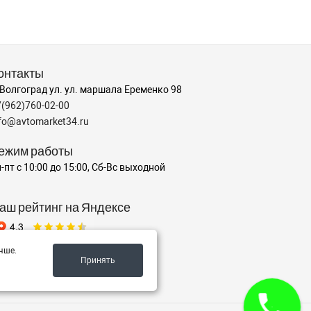
онтакты
 Волгоград ул. ул. маршала Еременко 98
7(962)760-02-00
nfo@avtomarket34.ru
ежим работы
-пт с 10:00 до 15:00, Сб-Вс выходной
аш рейтинг на Яндексе
чше.
Принять
✍️ Оставить отзыв