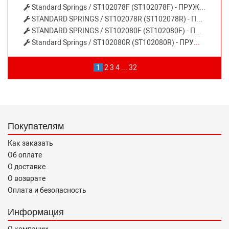
Standard Springs / ST102078F (ST102078F) - ПРУЖИНА ПЕРЕДНЯЯ AUDI
STANDARD SPRINGS / ST102078R (ST102078R) - Пружина подвески AUDI Q3 QUATTRO 6⁄11- задняя
STANDARD SPRINGS / ST102080F (ST102080F) - ПРУЖИНА ПЕРЕДНЯЯ AUDI
Standard Springs / ST102080R (ST102080R) - ПРУЖИНА ЗАДНЯЯ AUDI A6 AVANT with lowered sport chassis 3⁄05-
1
2
3
4
...
32
Покупателям
Как заказать
Об оплате
О доставке
О возврате
Оплата и безопасность
Информация