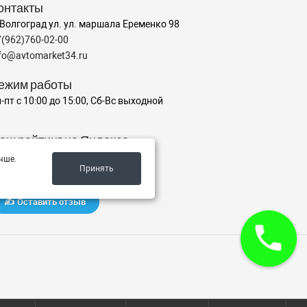
онтакты
 Волгоград ул. ул. маршала Еременко 98
7(962)760-02-00
nfo@avtomarket34.ru
ежим работы
-пт с 10:00 до 15:00, Сб-Вс выходной
аш рейтинг на Яндексе
чше.
Принять
✍️ Оставить отзыв