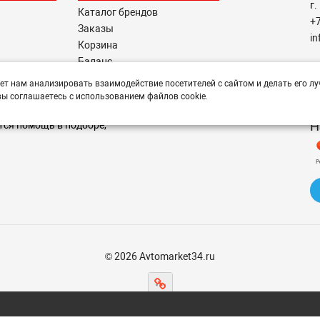
г.
Каталог брендов
+
Заказы
i
Корзина
Баланс
Р
тавщикам
ет нам анализировать взаимодействие посетителей с сайтом и делать его лу
пн
ы соглашаетесь с использованием файлов cookie.
Н
тся помощь в подборе,
© 2026 Avtomarket34.ru