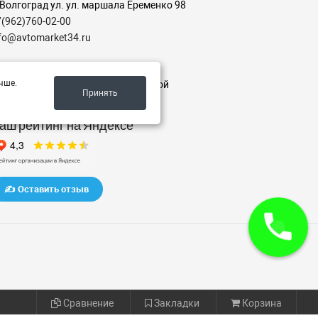
 Волгоград ул. ул. маршала Еременко 98
7(962)760-02-00
nfo@avtomarket34.ru
ежим работы
чше.
-пт с 10:00 до 15:00, Сб-Вс выходной
Принять
аш рейтинг на Яндексе
✍️ Оставить отзыв
Сравнение
Закладки
Корзина