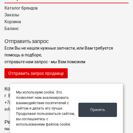
Каталог брендов
Заказы
Корзина
Баланс
Отправить запрос
Если Вы не нашли нужные запчасти, или Вам требуется
помощь в подборе,
отправьте нам запрос - мы Вам поможем
Отправить запрос продавцу
Контакты
Мы используем cookie. Это
г. Волгоград ул. ул. маршала Еременко 98
позволяет нам анализировать
+7(962)760-02-00
взаимодействие посетителей с
сайтом и делать его лучше.
info@avtomarket34.ru
Принять
Продолжая пользоваться сайтом,
вы соглашаетесь с
Режим работы
использованием файлов cookie.
пн-пт с 10:00 до 15:00, Сб-Вс выходной