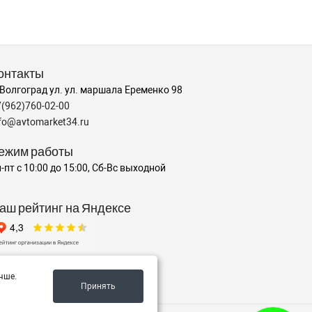
онтакты
 Волгоград ул. ул. маршала Еременко 98
7(962)760-02-00
nfo@avtomarket34.ru
ежим работы
-пт с 10:00 до 15:00, Сб-Вс выходной
аш рейтинг на Яндексе
✍️ Оставить отзыв
чше.
Принять