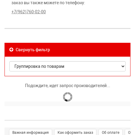
заказ вы также можете по телефону:
+7(962)760-02-00
Свернуть фильтр
Подождите, идет запрос производителей...
Важная информация
Как оформить заказ
Об оплате
О д