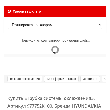
Свернуть фильтр
Подождите, идет запрос производителей...
Важная информация
Как оформить заказ
Об оплате
О д
Купить
«Трубка системы охлаждения»
,
Артикул 977752K100, Бренда HYUNDAI/KIA