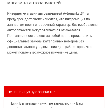
магазина автозапчастей
Интернет-магазин автозапчастей Avtomarket34.ru
предупреждает своих клиентов, что инфромация по
запчастям носит справочный характер. Все изображения
автозапчастей могут отличаться от аналогов.
Поставщики оставляют за собой право производить
официальные замены каталожных номеров без
дополнительного уведомления дистрибьюторов, что
может повлечь возможное изменение цены.
Обращаем внимание, указание ТОВАРНЫХ ЗНАКОВ
(наименований марок автомобилей) направлено на
информирование покупателей о применимости запасной
части к той или иной марке автомобиля, то есть на
потребительские свойства товара. Данная информация
не вводит потребителя в заблуждение относительно
Не нашли нужную запчасть?
предлагаемых к продаже запасных частей для
автомобилей и их производителей, не нарушает права
Если Вы не нашли нужные запчасти, или Вам
правообладателей указанных товарных знаков.