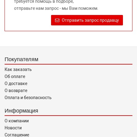
требуется помощь в подборе,
Требование предоставлять покупателю необходимую и
отправьте нам запрос - мы Вам поможем.
достоверную информацию о товаре, предлагаемом к
продаже, обеспечивающую возможность их правильного
Отправить запрос продавцу
выбора возложено на продавца (изготовителя) Законом
«О защите прав потребителей».
Покупателям
Как заказать
Об оплате
О доставке
О возврате
Оплата и безопасность
Информация
О компании
Новости
Соглашение