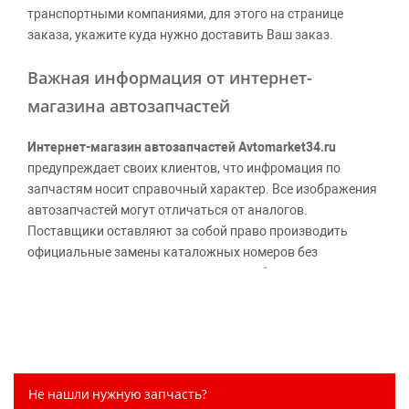
транспортными компаниями, для этого на странице
заказа, укажите куда нужно доставить Ваш заказ.
Важная информация от интернет-
магазина автозапчастей
Интернет-магазин автозапчастей Avtomarket34.ru
предупреждает своих клиентов, что инфромация по
запчастям носит справочный характер. Все изображения
автозапчастей могут отличаться от аналогов.
Поставщики оставляют за собой право производить
официальные замены каталожных номеров без
дополнительного уведомления дистрибьюторов, что
может повлечь возможное изменение цены.
Обращаем внимание, указание ТОВАРНЫХ ЗНАКОВ
(наименований марок автомобилей) направлено на
информирование покупателей о применимости запасной
части к той или иной марке автомобиля, то есть на
Не нашли нужную запчасть?
потребительские свойства товара. Данная информация