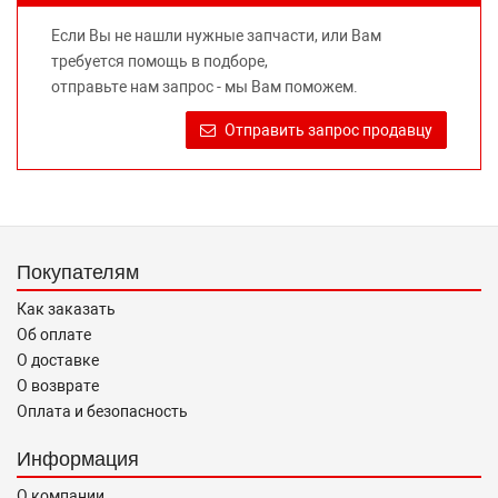
не вводит потребителя в заблуждение относительно
Если Вы не нашли нужные запчасти, или Вам
предлагаемых к продаже запасных частей для
требуется помощь в подборе,
автомобилей и их производителей, не нарушает права
отправьте нам запрос - мы Вам поможем.
правообладателей указанных товарных знаков.
Требование предоставлять покупателю необходимую и
Отправить запрос продавцу
достоверную информацию о товаре, предлагаемом к
продаже, обеспечивающую возможность их правильного
выбора возложено на продавца (изготовителя) Законом
«О защите прав потребителей».
Покупателям
Как заказать
Об оплате
О доставке
О возврате
Оплата и безопасность
Информация
О компании