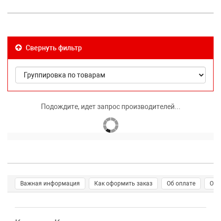
Свернуть фильтр
Подождите, идет запрос производителей...
Важная информация
Как оформить заказ
Об оплате
О д