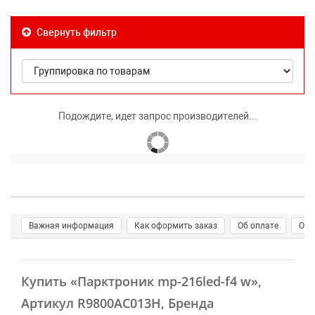
Свернуть фильтр
Подождите, идет запрос производителей...
Важная информация
Как оформить заказ
Об оплате
О д
Купить
«Парктроник mp-216led-f4 w»
,
Артикул R9800AC013H, Бренда