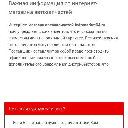
Важная информация от интернет-
магазина автозапчастей
Интернет-магазин автозапчастей Avtomarket34.ru
предупреждает своих клиентов, что инфромация по
запчастям носит справочный характер. Все изображения
автозапчастей могут отличаться от аналогов.
Поставщики оставляют за собой право производить
официальные замены каталожных номеров без
дополнительного уведомления дистрибьюторов, что
может повлечь возможное изменение цены.
Обращаем внимание, указание ТОВАРНЫХ ЗНАКОВ
(наименований марок автомобилей) направлено на
информирование покупателей о применимости запасной
части к той или иной марке автомобиля, то есть на
потребительские свойства товара. Данная информация
Не нашли нужную запчасть?
не вводит потребителя в заблуждение относительно
предлагаемых к продаже запасных частей для
Если Вы не нашли нужные запчасти, или Вам
автомобилей и их производителей, не нарушает права