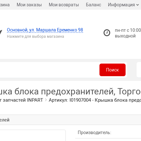
зина
Мои заказы
Мои возвраты
Баланс
Информация
Основной, ул. Маршала Еременко 98
пн-пт с 10:00
выходной
Нажмите для выбора магазина
Поиск
шка блока предохранителей, Торг
г запчастей INPART
Артикул: I01907004 - Крышка блока пред
телей
Производитель: