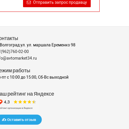
Отправить запрос продавцу
онтакты
 Волгоград ул. ул. маршала Еременко 98
7(962)760-02-00
nfo@avtomarket34.ru
ежим работы
-пт с 10:00 до 15:00, Сб-Вс выходной
аш рейтинг на Яндексе
✍️ Оставить отзыв