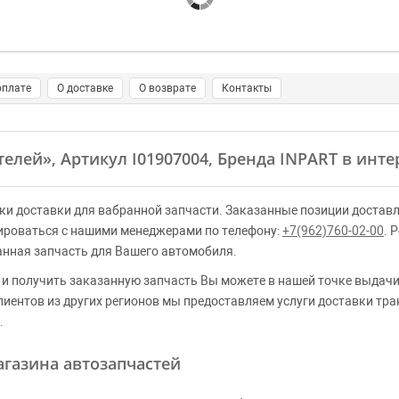
оплате
О доставке
О возврате
Контакты
телей»
, Артикул I01907004, Бренда INPART в инт
ки доставки для вабранной запчасти. Заказанные позиции доставл
ироваться с нашими менеджерами по телефону:
+7(962)760-02-00
. 
анная запчасть для Вашего автомобиля.
и получить заказанную запчасть Вы можете в нашей точке выдачи
клиентов из других регионов мы предоставляем услуги доставки тр
.
газина автозапчастей