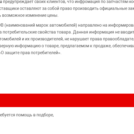
u
предупреждает своих клиентов, что инфромация по запчастям но
Поставщики оставляют за собой право производить официальные з
ь возможное изменение цены.
 (наименований марок автомобилей) направлено на информирова
 на потребительские свойства товара. Данная информация не вводи
томобилей и их производителей, не нарушает права правообладате
верную информацию о товаре, предлагаемом к продаже, обеспеч
«О защите прав потребителей».
ребуется помощь в подборе,