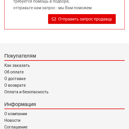
требуется помощь в подборе,
Требование предоставлять покупателю необходимую и
отправьте нам запрос - мы Вам поможем.
достоверную информацию о товаре, предлагаемом к
продаже, обеспечивающую возможность их правильного
Отправить запрос продавцу
выбора возложено на продавца (изготовителя) Законом
«О защите прав потребителей».
Покупателям
Как заказать
Об оплате
О доставке
О возврате
Оплата и безопасность
Информация
О компании
Новости
Соглашение