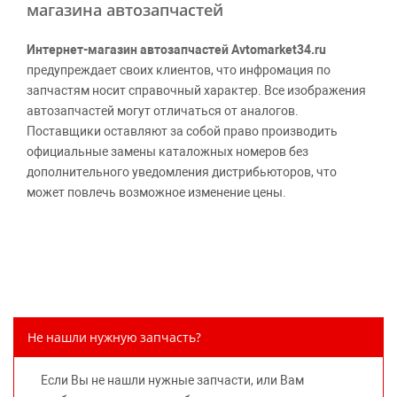
магазина автозапчастей
Интернет-магазин автозапчастей Avtomarket34.ru
предупреждает своих клиентов, что инфромация по
запчастям носит справочный характер. Все изображения
автозапчастей могут отличаться от аналогов.
Поставщики оставляют за собой право производить
официальные замены каталожных номеров без
дополнительного уведомления дистрибьюторов, что
может повлечь возможное изменение цены.
Обращаем внимание, указание ТОВАРНЫХ ЗНАКОВ
(наименований марок автомобилей) направлено на
информирование покупателей о применимости запасной
части к той или иной марке автомобиля, то есть на
потребительские свойства товара. Данная информация
не вводит потребителя в заблуждение относительно
Не нашли нужную запчасть?
предлагаемых к продаже запасных частей для
автомобилей и их производителей, не нарушает права
Если Вы не нашли нужные запчасти, или Вам
правообладателей указанных товарных знаков.