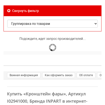
Свернуть фильтр
Подождите, идет запрос производителей...
Важная информация
Как оформить заказ
Об оплате
О д
Купить
«Кронштейн фары»
, Артикул
I02941000, Бренда INPART в интернет-