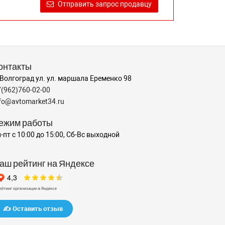
Отправить запрос продавцу
онтакты
 Волгоград ул. ул. маршала Еременко 98
7(962)760-02-00
nfo@avtomarket34.ru
ежим работы
-пт с 10:00 до 15:00, Сб-Вс выходной
аш рейтинг на Яндексе
✍️ Оставить отзыв