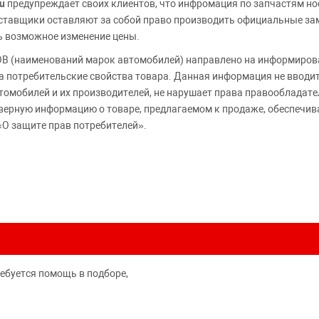
u
предупреждает своих клиентов, что инфромация по запчастям но
Поставщики оставляют за собой право производить официальные з
ь возможное изменение цены.
 (наименований марок автомобилей) направлено на информирова
 на потребительские свойства товара. Данная информация не вводи
томобилей и их производителей, не нарушает права правообладате
верную информацию о товаре, предлагаемом к продаже, обеспеч
«О защите прав потребителей».
ребуется помощь в подборе,