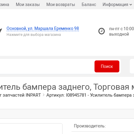
зина
Мои заказы
Мои возвраты
Баланс
Информация
Основной, ул. Маршала Еременко 98
пн-пт с 10:00
выходной
Нажмите для выбора магазина
Поиск
литель бампера заднего, Торговая
г запчастей INPART
Артикул: I08945781 - Усилитель бампера 
Производитель: