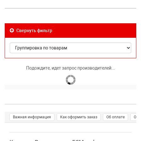
Свернуть фильтр
Подождите, идет запрос производителей...
Важная информация
Как оформить заказ
Об оплате
О д