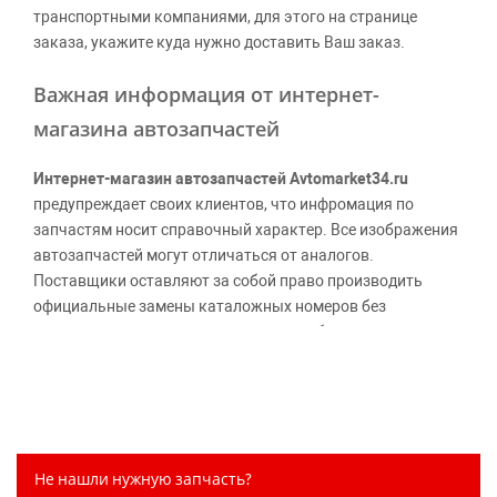
транспортными компаниями, для этого на странице
заказа, укажите куда нужно доставить Ваш заказ.
Важная информация от интернет-
магазина автозапчастей
Интернет-магазин автозапчастей Avtomarket34.ru
предупреждает своих клиентов, что инфромация по
запчастям носит справочный характер. Все изображения
автозапчастей могут отличаться от аналогов.
Поставщики оставляют за собой право производить
официальные замены каталожных номеров без
дополнительного уведомления дистрибьюторов, что
может повлечь возможное изменение цены.
Обращаем внимание, указание ТОВАРНЫХ ЗНАКОВ
(наименований марок автомобилей) направлено на
информирование покупателей о применимости запасной
части к той или иной марке автомобиля, то есть на
Не нашли нужную запчасть?
потребительские свойства товара. Данная информация