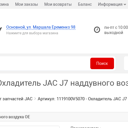
зина
Мои заказы
Мои возвраты
Баланс
Информация
Основной, ул. Маршала Еременко 98
пн-пт с 10:00
выходной
Нажмите для выбора магазина
Поиск
Охладитель JAC J7 наддувного воз
г запчастей JAC
Артикул: 1119100V5070 - Охладитель JAC J7
ного воздуха OE