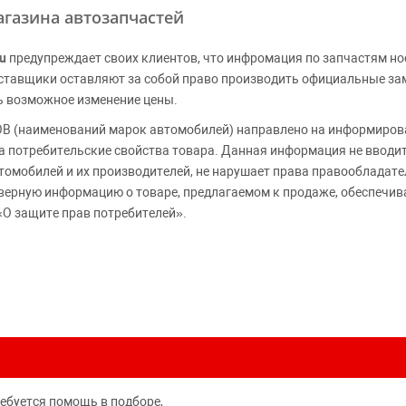
газина автозапчастей
u
предупреждает своих клиентов, что инфромация по запчастям но
Поставщики оставляют за собой право производить официальные з
ь возможное изменение цены.
 (наименований марок автомобилей) направлено на информирова
 на потребительские свойства товара. Данная информация не вводи
томобилей и их производителей, не нарушает права правообладате
верную информацию о товаре, предлагаемом к продаже, обеспеч
«О защите прав потребителей».
ребуется помощь в подборе,