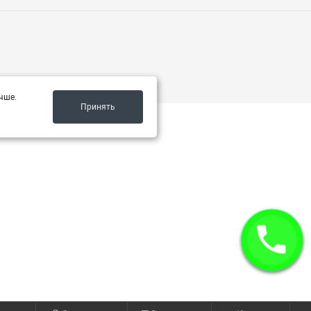
чше.
Принять