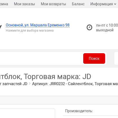
зина
Мои заказы
Мои возвраты
Баланс
Информация
Основной, ул. Маршала Еременко 98
пн-пт с 10:00
выходной
Нажмите для выбора магазина
Поиск
тблок, Торговая марка: JD
г запчастей JD
Артикул: JRR0232 - Сайлентблок, Торговая ма
Производитель: