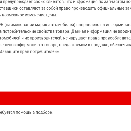
u
предупреждает своих клиентов, что инфромация по запчастям но
Поставщики оставляют за собой право производить официальные з
ь возможное изменение цены.
 (наименований марок автомобилей) направлено на информирова
 на потребительские свойства товара. Данная информация не вводи
томобилей и их производителей, не нарушает права правообладате
верную информацию о товаре, предлагаемом к продаже, обеспеч
«О защите прав потребителей».
ребуется помощь в подборе,