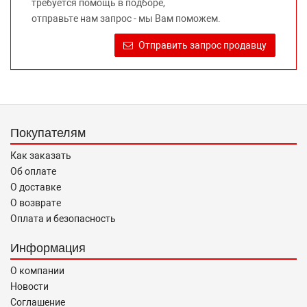
требуется помощь в подборе,
автомобилей и их производителей, не нарушает права
отправьте нам запрос - мы Вам поможем.
правообладателей указанных товарных знаков.
Требование предоставлять покупателю необходимую и
Отправить запрос продавцу
достоверную информацию о товаре, предлагаемом к
продаже, обеспечивающую возможность их правильного
выбора возложено на продавца (изготовителя) Законом
«О защите прав потребителей».
Покупателям
Как заказать
Об оплате
О доставке
О возврате
Оплата и безопасность
Информация
О компании
Новости
Соглашение