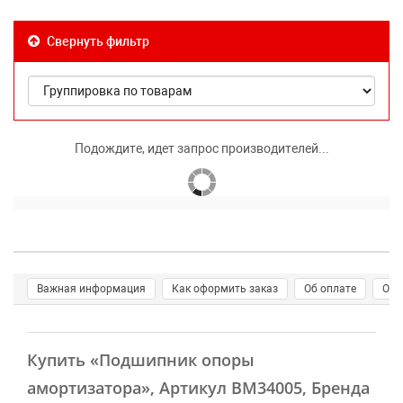
Свернуть фильтр
Подождите, идет запрос производителей...
Важная информация
Как оформить заказ
Об оплате
О д
Купить
«Подшипник опоры
амортизатора»
, Артикул BM34005, Бренда