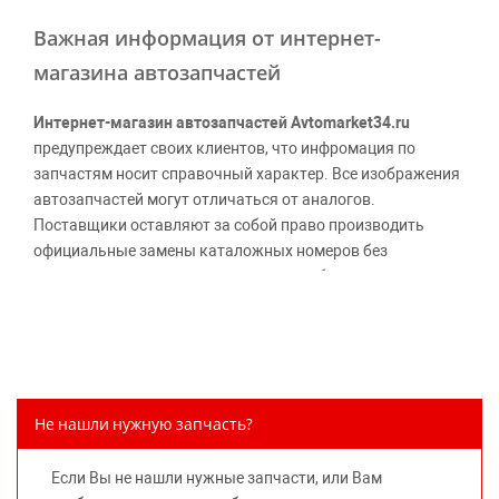
Важная информация от интернет-
магазина автозапчастей
Интернет-магазин автозапчастей Avtomarket34.ru
предупреждает своих клиентов, что инфромация по
запчастям носит справочный характер. Все изображения
автозапчастей могут отличаться от аналогов.
Поставщики оставляют за собой право производить
официальные замены каталожных номеров без
дополнительного уведомления дистрибьюторов, что
может повлечь возможное изменение цены.
Обращаем внимание, указание ТОВАРНЫХ ЗНАКОВ
(наименований марок автомобилей) направлено на
информирование покупателей о применимости запасной
части к той или иной марке автомобиля, то есть на
Не нашли нужную запчасть?
потребительские свойства товара. Данная информация
не вводит потребителя в заблуждение относительно
Если Вы не нашли нужные запчасти, или Вам
предлагаемых к продаже запасных частей для