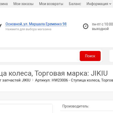
зина
Мои заказы
Мои возвраты
Баланс
Информация
Основной, ул. Маршала Еременко 98
пн-пт с 10:00
выходной
Нажмите для выбора магазина
Поиск
а колеса, Торговая марка: JIKIU
г запчастей JIKIU
Артикул: HW23006 - Ступица колеса, Торгов
Производитель: