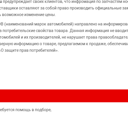
u
предупреждает своих клиентов, что инфромация по запчастям но
Поставщики оставляют за собой право производить официальные з
ь возможное изменение цены.
 (наименований марок автомобилей) направлено на информирова
 на потребительские свойства товара. Данная информация не вводи
томобилей и их производителей, не нарушает права правообладате
верную информацию о товаре, предлагаемом к продаже, обеспеч
«О защите прав потребителей».
ребуется помощь в подборе,