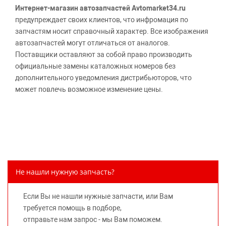
Интернет-магазин автозапчастей Avtomarket34.ru
предупреждает своих клиентов, что инфромация по
запчастям носит справочный характер. Все изображения
автозапчастей могут отличаться от аналогов.
Поставщики оставляют за собой право производить
официальные замены каталожных номеров без
дополнительного уведомления дистрибьюторов, что
может повлечь возможное изменение цены.
Обращаем внимание, указание ТОВАРНЫХ ЗНАКОВ
(наименований марок автомобилей) направлено на
информирование покупателей о применимости запасной
части к той или иной марке автомобиля, то есть на
потребительские свойства товара. Данная информация
не вводит потребителя в заблуждение относительно
Не нашли нужную запчасть?
предлагаемых к продаже запасных частей для
автомобилей и их производителей, не нарушает права
Если Вы не нашли нужные запчасти, или Вам
правообладателей указанных товарных знаков.
требуется помощь в подборе,
Требование предоставлять покупателю необходимую и
отправьте нам запрос - мы Вам поможем.
достоверную информацию о товаре, предлагаемом к