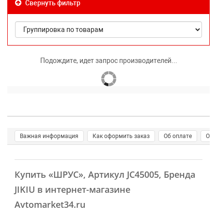
Свернуть фильтр
Подождите, идет запрос производителей...
Важная информация
Как оформить заказ
Об оплате
О д
Купить
«ШРУС»
, Артикул JC45005, Бренда
JIKIU в интернет-магазине
Avtomarket34.ru