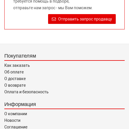
требуется помощь в подборе,
Требование предоставлять покупателю необходимую и
отправьте нам запрос - мы Вам поможем.
достоверную информацию о товаре, предлагаемом к
продаже, обеспечивающую возможность их правильного
Отправить запрос продавцу
выбора возложено на продавца (изготовителя) Законом
«О защите прав потребителей».
Покупателям
Как заказать
Об оплате
О доставке
О возврате
Оплата и безопасность
Информация
О компании
Новости
Соглашение