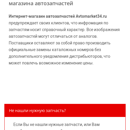
магазина автозапчастей
Интернет-магазин автозапчастей Avtomarket34.ru
предупреждает своих клиентов, что инфромация по
запчастям носит справочный характер. Все изображения
автозапчастей могут отличаться от аналогов.
Поставщики оставляют за собой право производить
официальные замены каталожных номеров без
дополнительного уведомления дистрибьюторов, что
может повлечь возможное изменение цены.
Обращаем внимание, указание ТОВАРНЫХ ЗНАКОВ
(наименований марок автомобилей) направлено на
информирование покупателей о применимости запасной
части к той или иной марке автомобиля, то есть на
потребительские свойства товара. Данная информация
не вводит потребителя в заблуждение относительно
Не нашли нужную запчасть?
предлагаемых к продаже запасных частей для
автомобилей и их производителей, не нарушает права
Если Вы не нашли нужные запчасти, или Вам
правообладателей указанных товарных знаков.