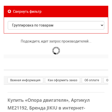
Свернуть фильтр
Подождите, идет запрос производителей...
Важная информация
Как оформить заказ
Об оплате
О д
Купить
«Опора двигателя»
, Артикул
ME21192, Бренда JIKIU в интернет-