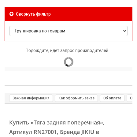
Свернуть фильтр
Подождите, идет запрос производителей...
Важная информация
Как оформить заказ
Об оплате
О д
Купить
«Тяга задняя поперечная»
,
Артикул RN27001, Бренда JIKIU в