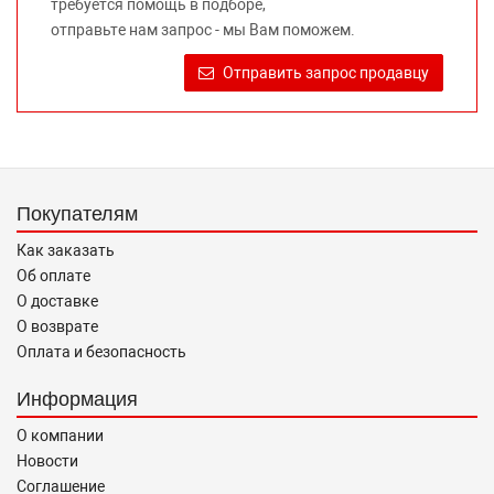
требуется помощь в подборе,
Требование предоставлять покупателю необходимую и
отправьте нам запрос - мы Вам поможем.
достоверную информацию о товаре, предлагаемом к
продаже, обеспечивающую возможность их правильного
Отправить запрос продавцу
выбора возложено на продавца (изготовителя) Законом
«О защите прав потребителей».
Покупателям
Как заказать
Об оплате
О доставке
О возврате
Оплата и безопасность
Информация
О компании
Новости
Соглашение