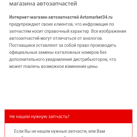
магазина автозапчастей
Интернет-магазин автозапчастей Avtomarket34.ru
предупреждает своих клиентов, что инфромация по
запчастям носит справочный характер. Все изображения
автозапчастей могут отличаться от аналогов.
Поставщики оставляют за собой право производить
официальные замены каталожных номеров без
дополнительного уведомления дистрибьюторов, что
может повлечь возможное изменение цены.
Обращаем внимание, указание ТОВАРНЫХ ЗНАКОВ
(наименований марок автомобилей) направлено на
информирование покупателей о применимости запасной
части к той или иной марке автомобиля, то есть на
потребительские свойства товара. Данная информация
не вводит потребителя в заблуждение относительно
Не нашли нужную запчасть?
предлагаемых к продаже запасных частей для
автомобилей и их производителей, не нарушает права
Если Вы не нашли нужные запчасти, или Вам
правообладателей указанных товарных знаков.