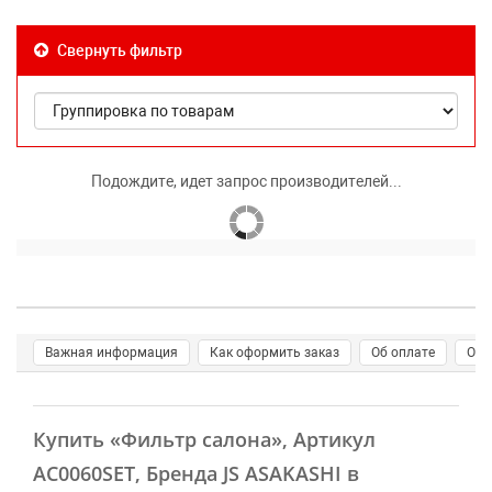
Свернуть фильтр
Подождите, идет запрос производителей...
Важная информация
Как оформить заказ
Об оплате
О д
Купить
«Фильтр салона»
, Артикул
AC0060SET, Бренда JS ASAKASHI в