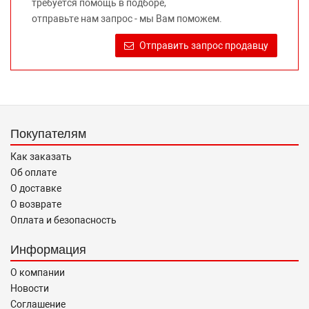
требуется помощь в подборе,
Требование предоставлять покупателю необходимую и
отправьте нам запрос - мы Вам поможем.
достоверную информацию о товаре, предлагаемом к
продаже, обеспечивающую возможность их правильного
Отправить запрос продавцу
выбора возложено на продавца (изготовителя) Законом
«О защите прав потребителей».
Покупателям
Как заказать
Об оплате
О доставке
О возврате
Оплата и безопасность
Информация
О компании
Новости
Соглашение