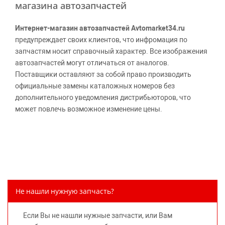
магазина автозапчастей
Интернет-магазин автозапчастей Avtomarket34.ru
предупреждает своих клиентов, что инфромация по
запчастям носит справочный характер. Все изображения
автозапчастей могут отличаться от аналогов.
Поставщики оставляют за собой право производить
официальные замены каталожных номеров без
дополнительного уведомления дистрибьюторов, что
может повлечь возможное изменение цены.
Обращаем внимание, указание ТОВАРНЫХ ЗНАКОВ
(наименований марок автомобилей) направлено на
информирование покупателей о применимости запасной
части к той или иной марке автомобиля, то есть на
потребительские свойства товара. Данная информация
не вводит потребителя в заблуждение относительно
Не нашли нужную запчасть?
предлагаемых к продаже запасных частей для
автомобилей и их производителей, не нарушает права
Если Вы не нашли нужные запчасти, или Вам
правообладателей указанных товарных знаков.