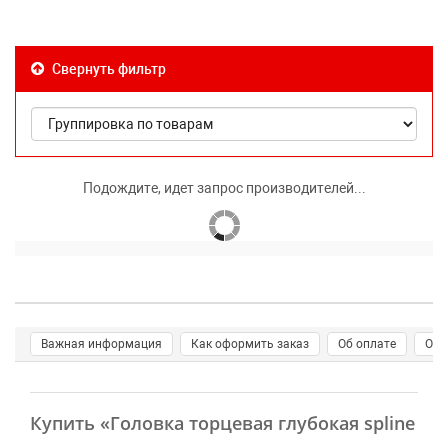
Свернуть фильтр
Подождите, идет запрос производителей...
Важная информация
Как оформить заказ
Об оплате
О д
Купить
«Головка торцевая глубокая spline