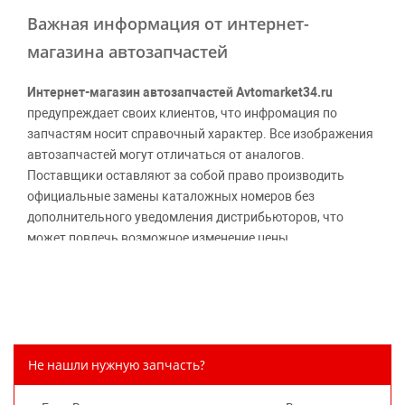
Важная информация от интернет-
магазина автозапчастей
Интернет-магазин автозапчастей Avtomarket34.ru
предупреждает своих клиентов, что инфромация по
запчастям носит справочный характер. Все изображения
автозапчастей могут отличаться от аналогов.
Поставщики оставляют за собой право производить
официальные замены каталожных номеров без
дополнительного уведомления дистрибьюторов, что
может повлечь возможное изменение цены.
Обращаем внимание, указание ТОВАРНЫХ ЗНАКОВ
(наименований марок автомобилей) направлено на
информирование покупателей о применимости запасной
части к той или иной марке автомобиля, то есть на
потребительские свойства товара. Данная информация
Не нашли нужную запчасть?
не вводит потребителя в заблуждение относительно
предлагаемых к продаже запасных частей для