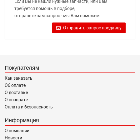
Если Вы не нашли нужные запчасти, или Вам
автомобилей и их производителей, не нарушает права
требуется помощь в подборе,
правообладателей указанных товарных знаков.
отправьте нам запрос - мы Вам поможем.
Требование предоставлять покупателю необходимую и
достоверную информацию о товаре, предлагаемом к
Отправить запрос продавцу
продаже, обеспечивающую возможность их правильного
выбора возложено на продавца (изготовителя) Законом
«О защите прав потребителей».
Покупателям
Как заказать
Об оплате
О доставке
О возврате
Оплата и безопасность
Информация
О компании
Новости