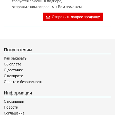
требуется помощь в подборе,
Требование предоставлять покупателю необходимую и
отправьте нам запрос - мы Вам поможем.
достоверную информацию о товаре, предлагаемом к
продаже, обеспечивающую возможность их правильного
Отправить запрос продавцу
выбора возложено на продавца (изготовителя) Законом
«О защите прав потребителей».
Покупателям
Как заказать
Об оплате
О доставке
О возврате
Оплата и безопасность
Информация
О компании
Новости
Соглашение