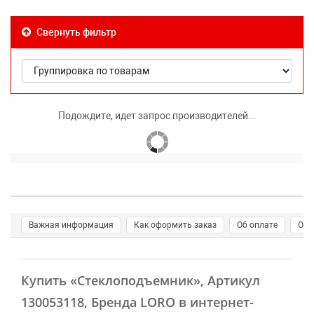
Свернуть фильтр
Подождите, идет запрос производителей...
Важная информация
Как оформить заказ
Об оплате
О д
Купить
«Стеклоподъемник»
, Артикул
130053118, Бренда LORO в интернет-