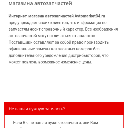
магазина автозапчастей
Интернет-магазин автозапчастей Avtomarket34.ru
предупреждает своих клиентов, что инфромация по
запчастям носит справочный характер. Все изображения
автозапчастей могут отличаться от аналогов.
Поставщики оставляют за собой право производить
официальные замены каталожных номеров без
дополнительного уведомления дистрибьюторов, что
может повлечь возможное изменение цены.
Обращаем внимание, указание ТОВАРНЫХ ЗНАКОВ
(наименований марок автомобилей) направлено на
информирование покупателей о применимости запасной
части к той или иной марке автомобиля, то есть на
потребительские свойства товара. Данная информация
не вводит потребителя в заблуждение относительно
Не нашли нужную запчасть?
предлагаемых к продаже запасных частей для
автомобилей и их производителей, не нарушает права
Если Вы не нашли нужные запчасти, или Вам
правообладателей указанных товарных знаков.