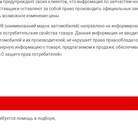
u
предупреждает своих клиентов, что инфромация по запчастям но
Поставщики оставляют за собой право производить официальные з
ь возможное изменение цены.
 (наименований марок автомобилей) направлено на информирова
 на потребительские свойства товара. Данная информация не вводи
томобилей и их производителей, не нарушает права правообладате
верную информацию о товаре, предлагаемом к продаже, обеспеч
«О защите прав потребителей».
ребуется помощь в подборе,