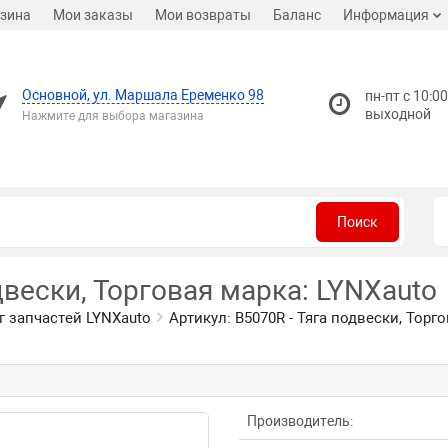
зина
Мои заказы
Мои возвраты
Баланс
Информация
Основной, ул. Маршала Еременко 98
пн-пт с 10:00
выходной
Нажмите для выбора магазина
Поиск
двески, Торговая марка: LYNXauto
г запчастей LYNXauto
Артикул: B5070R - Тяга подвески, Торг
Производитель: