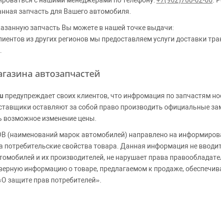
ироваться с нашими менеджерами по телефону:
+7(962)760-02-00
. 
анная запчасть для Вашего автомобиля.
казанную запчасть Вы можете в нашей точке выдачи:
клиентов из других регионов мы предоставляем услуги доставки тр
.
газина автозапчастей
u
предупреждает своих клиентов, что инфромация по запчастям но
Поставщики оставляют за собой право производить официальные з
ь возможное изменение цены.
 (наименований марок автомобилей) направлено на информирова
 на потребительские свойства товара. Данная информация не вводи
томобилей и их производителей, не нарушает права правообладате
верную информацию о товаре, предлагаемом к продаже, обеспеч
«О защите прав потребителей».