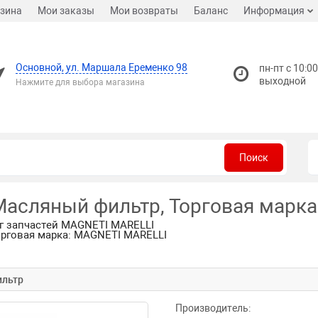
зина
Мои заказы
Мои возвраты
Баланс
Информация
Основной, ул. Маршала Еременко 98
пн-пт с 10:00
выходной
Нажмите для выбора магазина
Поиск
 Масляный фильтр, Торговая марк
г запчастей MAGNETI MARELLI
Торговая марка: MAGNETI MARELLI
ильтр
Производитель: