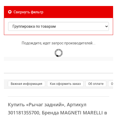
Свернуть фильтр
Подождите, идет запрос производителей...
Важная информация
Как оформить заказ
Об оплате
О д
Купить
«Рычаг задний»
, Артикул
301181355700, Бренда MAGNETI MARELLI в