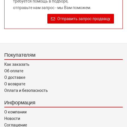
требуется помощь в подборе,
Требование предоставлять покупателю необходимую и
отправьте нам запрос - мы Вам поможем.
достоверную информацию о товаре, предлагаемом к
продаже, обеспечивающую возможность их правильного
Отправить запрос продавцу
выбора возложено на продавца (изготовителя) Законом
«О защите прав потребителей».
Покупателям
Как заказать
Об оплате
О доставке
О возврате
Оплата и безопасность
Информация
О компании
Новости
Соглашение