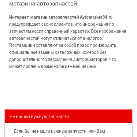
магазина автозапчастей
Интернет-магазин автозапчастей Avtomarket34.ru
предупреждает своих клиентов, что инфромация по
запчастям носит справочный характер. Все изображения
автозапчастей могут отличаться от аналогов.
Поставщики оставляют за собой право производить
официальные замены каталожных номеров без
дополнительного уведомления дистрибьюторов, что
может повлечь возможное изменение цены.
Обращаем внимание, указание ТОВАРНЫХ ЗНАКОВ
(наименований марок автомобилей) направлено на
информирование покупателей о применимости запасной
части к той или иной марке автомобиля, то есть на
потребительские свойства товара. Данная информация
не вводит потребителя в заблуждение относительно
Не нашли нужную запчасть?
предлагаемых к продаже запасных частей для
автомобилей и их производителей, не нарушает права
Если Вы не нашли нужные запчасти, или Вам
правообладателей указанных товарных знаков.