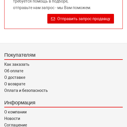
требуется помощь в подборе,
Требование предоставлять покупателю необходимую и
отправьте нам запрос - мы Вам поможем.
достоверную информацию о товаре, предлагаемом к
продаже, обеспечивающую возможность их правильного
Отправить запрос продавцу
выбора возложено на продавца (изготовителя) Законом
«О защите прав потребителей».
Покупателям
Как заказать
Об оплате
О доставке
О возврате
Оплата и безопасность
Информация
О компании
Новости
Соглашение