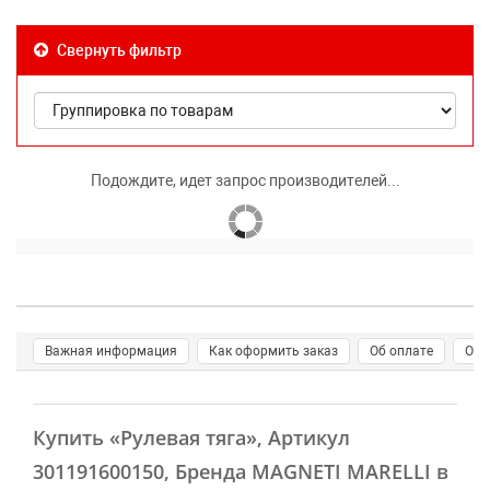
Свернуть фильтр
Подождите, идет запрос производителей...
Важная информация
Как оформить заказ
Об оплате
О д
Купить
«Рулевая тяга»
, Артикул
301191600150, Бренда MAGNETI MARELLI в