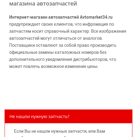
магазина автозапчастей
Интернет-магазин автозапчастей Avtomarket34.ru
предупреждает своих клиентов, что инфромация по
запчастям носит справочный характер. Все изображения
автозапчастей могут отличаться от аналогов.
Поставщики оставляют за собой право производить
официальные замены каталожных номеров без
дополнительного уведомления дистрибьюторов, что
может повлечь возможное изменение цены.
Обращаем внимание, указание ТОВАРНЫХ ЗНАКОВ
(наименований марок автомобилей) направлено на
информирование покупателей о применимости запасной
части к той или иной марке автомобиля, то есть на
потребительские свойства товара. Данная информация
не вводит потребителя в заблуждение относительно
Не нашли нужную запчасть?
предлагаемых к продаже запасных частей для
автомобилей и их производителей, не нарушает права
Если Вы не нашли нужные запчасти, или Вам
правообладателей указанных товарных знаков.