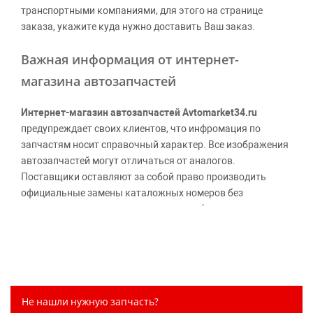
транспортными компаниями, для этого на странице
заказа, укажите куда нужно доставить Ваш заказ.
Важная информация от интернет-
магазина автозапчастей
Интернет-магазин автозапчастей Avtomarket34.ru
предупреждает своих клиентов, что инфромация по
запчастям носит справочный характер. Все изображения
автозапчастей могут отличаться от аналогов.
Поставщики оставляют за собой право производить
официальные замены каталожных номеров без
дополнительного уведомления дистрибьюторов, что
может повлечь возможное изменение цены.
Обращаем внимание, указание ТОВАРНЫХ ЗНАКОВ
(наименований марок автомобилей) направлено на
информирование покупателей о применимости запасной
части к той или иной марке автомобиля, то есть на
Не нашли нужную запчасть?
потребительские свойства товара. Данная информация