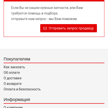
не вводит потребителя в заблуждение относительно
Если Вы не нашли нужные запчасти, или Вам
предлагаемых к продаже запасных частей для
требуется помощь в подборе,
автомобилей и их производителей, не нарушает права
отправьте нам запрос - мы Вам поможем.
правообладателей указанных товарных знаков.
Требование предоставлять покупателю необходимую и
Отправить запрос продавцу
достоверную информацию о товаре, предлагаемом к
продаже, обеспечивающую возможность их правильного
выбора возложено на продавца (изготовителя) Законом
«О защите прав потребителей».
Покупателям
Как заказать
Об оплате
О доставке
О возврате
Оплата и безопасность
Информация
О компании