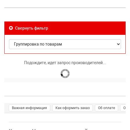
Свернуть фильтр
Подождите, идет запрос производителей...
Важная информация
Как оформить заказ
Об оплате
О д