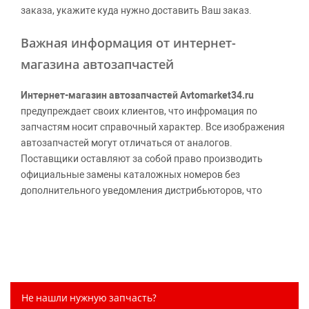
заказа, укажите куда нужно доставить Ваш заказ.
Важная информация от интернет-
магазина автозапчастей
Интернет-магазин автозапчастей Avtomarket34.ru
предупреждает своих клиентов, что инфромация по
запчастям носит справочный характер. Все изображения
автозапчастей могут отличаться от аналогов.
Поставщики оставляют за собой право производить
официальные замены каталожных номеров без
дополнительного уведомления дистрибьюторов, что
может повлечь возможное изменение цены.
Обращаем внимание, указание ТОВАРНЫХ ЗНАКОВ
(наименований марок автомобилей) направлено на
информирование покупателей о применимости запасной
части к той или иной марке автомобиля, то есть на
потребительские свойства товара. Данная информация
Не нашли нужную запчасть?
не вводит потребителя в заблуждение относительно