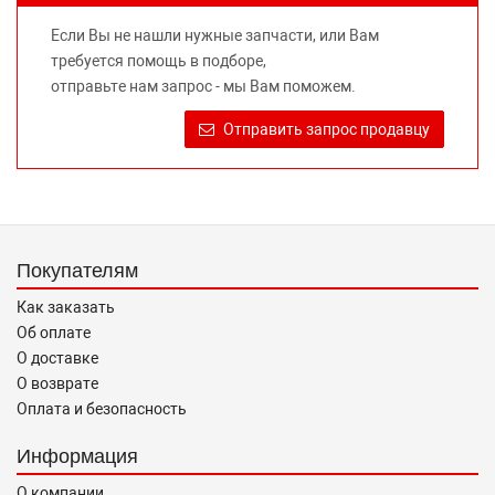
предлагаемых к продаже запасных частей для
Если Вы не нашли нужные запчасти, или Вам
автомобилей и их производителей, не нарушает права
требуется помощь в подборе,
правообладателей указанных товарных знаков.
отправьте нам запрос - мы Вам поможем.
Требование предоставлять покупателю необходимую и
достоверную информацию о товаре, предлагаемом к
Отправить запрос продавцу
продаже, обеспечивающую возможность их правильного
выбора возложено на продавца (изготовителя) Законом
«О защите прав потребителей».
Покупателям
Как заказать
Об оплате
О доставке
О возврате
Оплата и безопасность
Информация
О компании