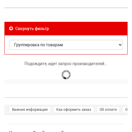
Свернуть фильтр
Подождите, идет запрос производителей...
Важная информация
Как оформить заказ
Об оплате
О д