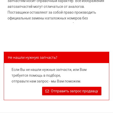
запчастям носит справочный характер. Все изображения
автозапчастей могут отличаться от аналогов.
Поставщики оставляют за собой право производить
официальные замены каталожных номеров без
дополнительного уведомления дистрибьюторов, что
может повлечь возможное изменение цены.
Обращаем внимание, указание ТОВАРНЫХ ЗНАКОВ
(наименований марок автомобилей) направлено на
информирование покупателей о применимости запасной
части к той или иной марке автомобиля, то есть на
Не нашли нужную запчасть?
потребительские свойства товара. Данная информация
не вводит потребителя в заблуждение относительно
Если Вы не нашли нужные запчасти, или Вам
предлагаемых к продаже запасных частей для
требуется помощь в подборе,
автомобилей и их производителей, не нарушает права
отправьте нам запрос - мы Вам поможем.
правообладателей указанных товарных знаков.
Требование предоставлять покупателю необходимую и
Отправить запрос продавцу
достоверную информацию о товаре, предлагаемом к
продаже, обеспечивающую возможность их правильного
выбора возложено на продавца (изготовителя) Законом