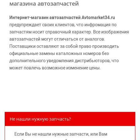
магазина автозапчастей
Интернет-магазин автозапчастей Avtomarket34.ru
предупреждает своих клиентов, что инфромация по
запчастям носит справочный характер. Все изображения
автозапчастей могут отличаться от аналогов.
Поставщики оставляют за собой право производить
официальные замены каталожных номеров без
дополнительного уведомления дистрибьюторов, что
может повлечь возможное изменение цены.
Обращаем внимание, указание ТОВАРНЫХ ЗНАКОВ
(наименований марок автомобилей) направлено на
информирование покупателей о применимости запасной
части к той или иной марке автомобиля, то есть на
потребительские свойства товара. Данная информация
не вводит потребителя в заблуждение относительно
Не нашли нужную запчасть?
предлагаемых к продаже запасных частей для
автомобилей и их производителей, не нарушает права
Если Вы не нашли нужные запчасти, или Вам
правообладателей указанных товарных знаков.