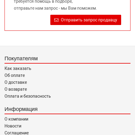
требуется помощь в подборе,
Требование предоставлять покупателю необходимую и
отправьте нам запрос - мы Вам поможем.
достоверную информацию о товаре, предлагаемом к
продаже, обеспечивающую возможность их правильного
Отправить запрос продавцу
выбора возложено на продавца (изготовителя) Законом
«О защите прав потребителей».
Покупателям
Как заказать
Об оплате
О доставке
О возврате
Оплата и безопасность
Информация
О компании
Новости
Соглашение