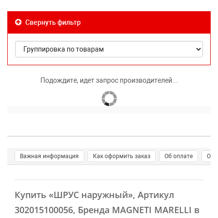
Свернуть фильтр
Подождите, идет запрос производителей...
Важная информация
Как оформить заказ
Об оплате
О д
Купить
«ШРУС наружный»
, Артикул
302015100056, Бренда MAGNETI MARELLI в