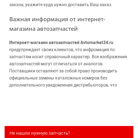
заказа, укажите куда нужно доставить Ваш заказ.
Важная информация от интернет-
магазина автозапчастей
Интернет-магазин автозапчастей Avtomarket34.ru
предупреждает своих клиентов, что инфромация по
запчастям носит справочный характер. Все изображения
автозапчастей могут отличаться от аналогов.
Поставщики оставляют за собой право производить
официальные замены каталожных номеров без
дополнительного уведомления дистрибьюторов, что
может повлечь возможное изменение цены.
Обращаем внимание, указание ТОВАРНЫХ ЗНАКОВ
(наименований марок автомобилей) направлено на
информирование покупателей о применимости запасной
части к той или иной марке автомобиля, то есть на
потребительские свойства товара. Данная информация
Не нашли нужную запчасть?
не вводит потребителя в заблуждение относительно