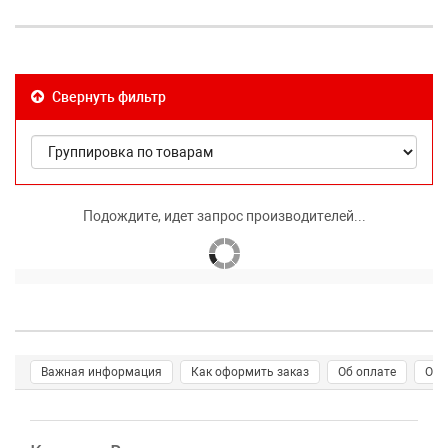
Свернуть фильтр
Подождите, идет запрос производителей...
Важная информация
Как оформить заказ
Об оплате
О д