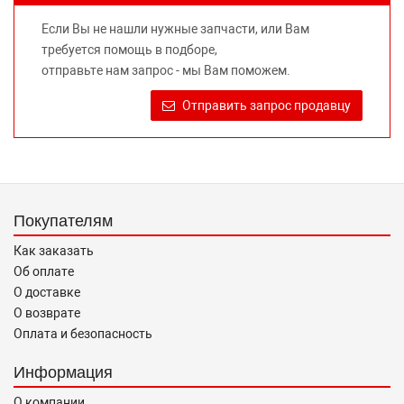
предлагаемых к продаже запасных частей для
Если Вы не нашли нужные запчасти, или Вам
автомобилей и их производителей, не нарушает права
требуется помощь в подборе,
правообладателей указанных товарных знаков.
отправьте нам запрос - мы Вам поможем.
Требование предоставлять покупателю необходимую и
достоверную информацию о товаре, предлагаемом к
Отправить запрос продавцу
продаже, обеспечивающую возможность их правильного
выбора возложено на продавца (изготовителя) Законом
«О защите прав потребителей».
Покупателям
Как заказать
Об оплате
О доставке
О возврате
Оплата и безопасность
Информация
О компании