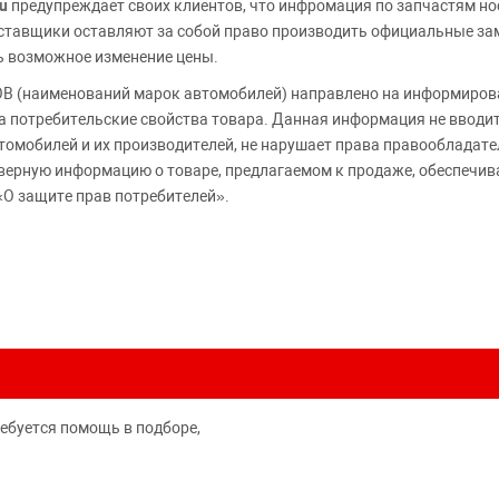
u
предупреждает своих клиентов, что инфромация по запчастям но
Поставщики оставляют за собой право производить официальные з
ь возможное изменение цены.
 (наименований марок автомобилей) направлено на информирова
 на потребительские свойства товара. Данная информация не вводи
томобилей и их производителей, не нарушает права правообладате
верную информацию о товаре, предлагаемом к продаже, обеспеч
«О защите прав потребителей».
ребуется помощь в подборе,