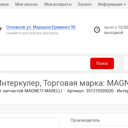
зина
Мои заказы
Мои возвраты
Баланс
Информация
Основной, ул. Маршала Еременко 98
пн-пт с 10:00
выходной
Нажмите для выбора магазина
Поиск
Интеркулер, Торговая марка: MAG
г запчастей MAGNETI MARELLI
Артикул: 351319205020 - Инт
Производитель: