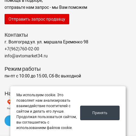
помощь в подборе,
отправьте нам запрос - мы Вам поможем
Отправить запрос продавцу
Контакты
г. Волгоград ул. ул. маршала Еременко 98
+7(962)760-02-00
info@avtomarket34.ru
Режим работы
пн-пт с 10:00 до 15:00, Сб-Вс выходной
Наш рейтинг на Яндексе
Мы используем cookie. Это
позволяет нам анализировать
взаимодействие посетителей с
сайтом и делать его лучше.
Принять
Продолжая пользоваться сайтом,
✍️ Оставить отзыв
вы соглашаетесь с
использованием файлов cookie.