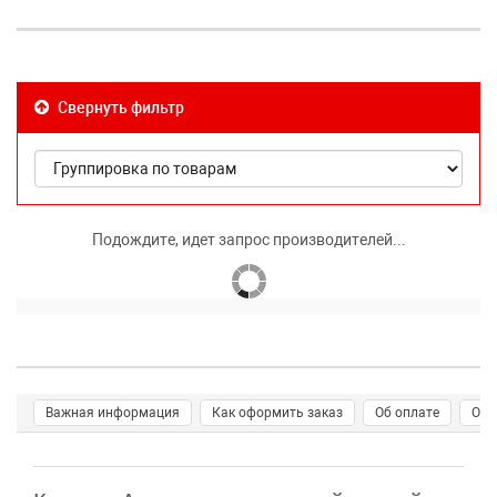
Свернуть фильтр
Подождите, идет запрос производителей...
Важная информация
Как оформить заказ
Об оплате
О д