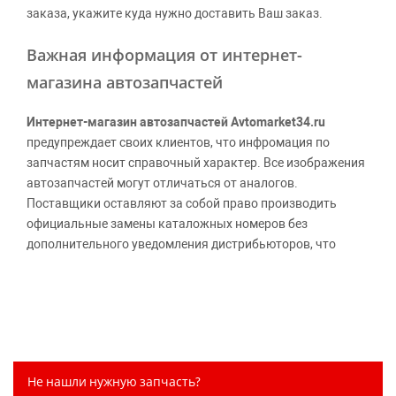
заказа, укажите куда нужно доставить Ваш заказ.
Важная информация от интернет-
магазина автозапчастей
Интернет-магазин автозапчастей Avtomarket34.ru
предупреждает своих клиентов, что инфромация по
запчастям носит справочный характер. Все изображения
автозапчастей могут отличаться от аналогов.
Поставщики оставляют за собой право производить
официальные замены каталожных номеров без
дополнительного уведомления дистрибьюторов, что
может повлечь возможное изменение цены.
Обращаем внимание, указание ТОВАРНЫХ ЗНАКОВ
(наименований марок автомобилей) направлено на
информирование покупателей о применимости запасной
части к той или иной марке автомобиля, то есть на
потребительские свойства товара. Данная информация
Не нашли нужную запчасть?
не вводит потребителя в заблуждение относительно