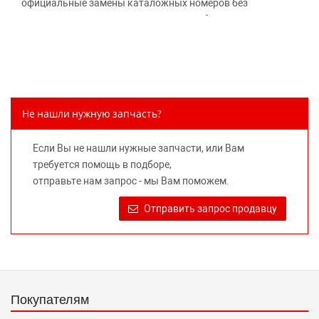
официальные замены каталожных номеров без
дополнительного уведомления дистрибьюторов, что
может повлечь возможное изменение цены.
Обращаем внимание, указание ТОВАРНЫХ ЗНАКОВ
(наименований марок автомобилей) направлено на
информирование покупателей о применимости запасной
части к той или иной марке автомобиля, то есть на
Не нашли нужную запчасть?
потребительские свойства товара. Данная информация
не вводит потребителя в заблуждение относительно
Если Вы не нашли нужные запчасти, или Вам
предлагаемых к продаже запасных частей для
требуется помощь в подборе,
автомобилей и их производителей, не нарушает права
отправьте нам запрос - мы Вам поможем.
правообладателей указанных товарных знаков.
Требование предоставлять покупателю необходимую и
Отправить запрос продавцу
достоверную информацию о товаре, предлагаемом к
продаже, обеспечивающую возможность их правильного
выбора возложено на продавца (изготовителя) Законом
«О защите прав потребителей».
Покупателям