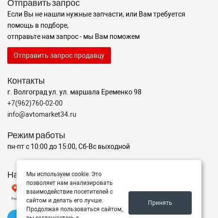
Отправить запрос
Если Вы не нашли нужные запчасти, или Вам требуется
помощь в подборе,
отправьте нам запрос - мы Вам поможем
Отправить запрос продавцу
Контакты
г. Волгоград ул. ул. маршала Еременко 98
+7(962)760-02-00
info@avtomarket34.ru
Режим работы
пн-пт с 10:00 до 15:00, Сб-Вс выходной
Наш рейтинг на Яндексе
Мы используем cookie. Это
позволяет нам анализировать
взаимодействие посетителей с
сайтом и делать его лучше.
Принять
Продолжая пользоваться сайтом,