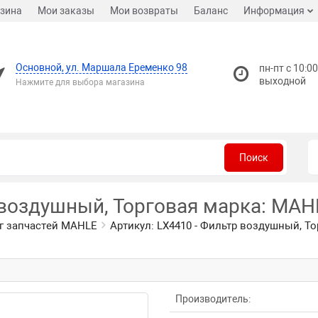
зина
Мои заказы
Мои возвраты
Баланс
Информация
Основной, ул. Маршала Еременко 98
пн-пт с 10:00
выходной
Нажмите для выбора магазина
Поиск
 воздушный, Торговая марка: MAH
г запчастей MAHLE
Артикул: LX4410 - Фильтр воздушный, Т
Производитель: