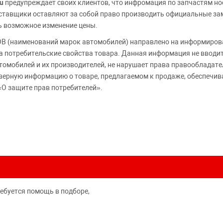
u
предупреждает своих клиентов, что инфромация по запчастям но
Поставщики оставляют за собой право производить официальные з
ь возможное изменение цены.
 (наименований марок автомобилей) направлено на информирова
 на потребительские свойства товара. Данная информация не вводи
томобилей и их производителей, не нарушает права правообладате
верную информацию о товаре, предлагаемом к продаже, обеспеч
«О защите прав потребителей».
ребуется помощь в подборе,