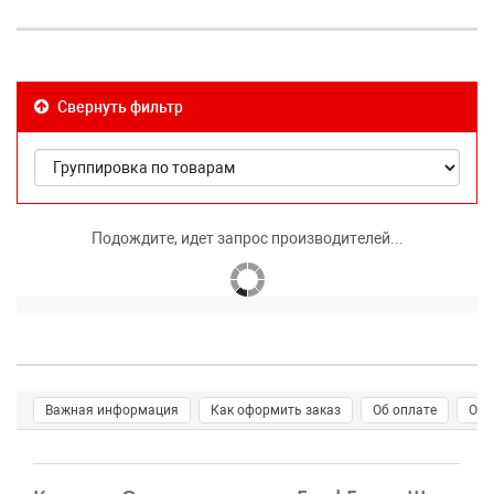
Свернуть фильтр
Подождите, идет запрос производителей...
Важная информация
Как оформить заказ
Об оплате
О д