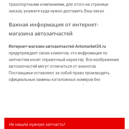
транспортными компаниями, для этого на странице
заказа, укажите куда нужно доставить Ваш заказ.
Важная информация от интернет-
магазина автозапчастей
Интернет-магазин автозапчастей Avtomarket34.ru
предупреждает своих клиентов, что инфромация по
запчастям носит справочный характер. Все изображения
автозапчастей могут отличаться от аналогов.
Поставщики оставляют за собой право производить
официальные замены каталожных номеров без
дополнительного уведомления дистрибьюторов, что
может повлечь возможное изменение цены.
Обращаем внимание, указание ТОВАРНЫХ ЗНАКОВ
(наименований марок автомобилей) направлено на
информирование покупателей о применимости запасной
части к той или иной марке автомобиля, то есть на
Не нашли нужную запчасть?
потребительские свойства товара. Данная информация