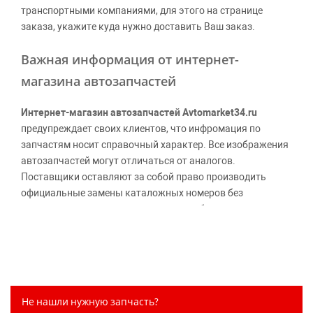
транспортными компаниями, для этого на странице
заказа, укажите куда нужно доставить Ваш заказ.
Важная информация от интернет-
магазина автозапчастей
Интернет-магазин автозапчастей Avtomarket34.ru
предупреждает своих клиентов, что инфромация по
запчастям носит справочный характер. Все изображения
автозапчастей могут отличаться от аналогов.
Поставщики оставляют за собой право производить
официальные замены каталожных номеров без
дополнительного уведомления дистрибьюторов, что
может повлечь возможное изменение цены.
Обращаем внимание, указание ТОВАРНЫХ ЗНАКОВ
(наименований марок автомобилей) направлено на
информирование покупателей о применимости запасной
части к той или иной марке автомобиля, то есть на
Не нашли нужную запчасть?
потребительские свойства товара. Данная информация