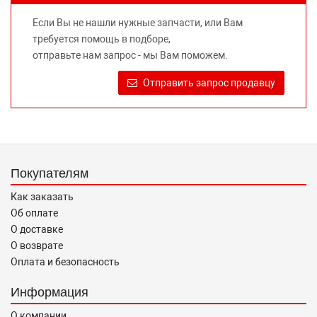
не вводит потребителя в заблуждение относительно
Если Вы не нашли нужные запчасти, или Вам
предлагаемых к продаже запасных частей для
требуется помощь в подборе,
автомобилей и их производителей, не нарушает права
отправьте нам запрос - мы Вам поможем.
правообладателей указанных товарных знаков.
Требование предоставлять покупателю необходимую и
Отправить запрос продавцу
достоверную информацию о товаре, предлагаемом к
продаже, обеспечивающую возможность их правильного
выбора возложено на продавца (изготовителя) Законом
«О защите прав потребителей».
Покупателям
Как заказать
Об оплате
О доставке
О возврате
Оплата и безопасность
Информация
О компании