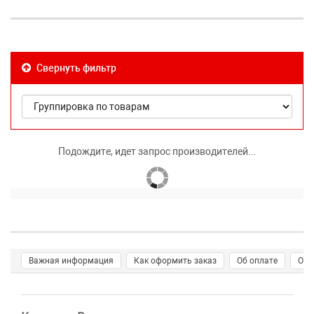
Свернуть фильтр
Подождите, идет запрос производителей...
Важная информация
Как оформить заказ
Об оплате
О д