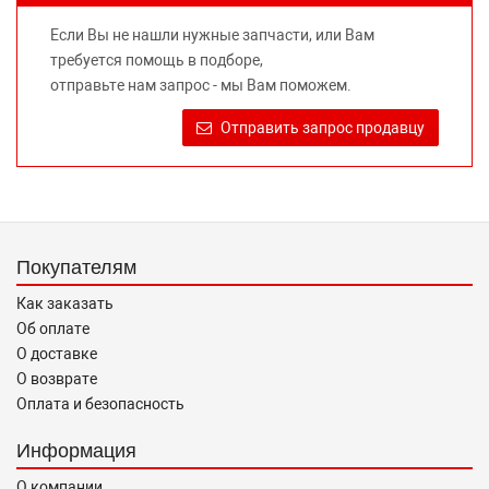
не вводит потребителя в заблуждение относительно
Если Вы не нашли нужные запчасти, или Вам
предлагаемых к продаже запасных частей для
требуется помощь в подборе,
автомобилей и их производителей, не нарушает права
отправьте нам запрос - мы Вам поможем.
правообладателей указанных товарных знаков.
Требование предоставлять покупателю необходимую и
Отправить запрос продавцу
достоверную информацию о товаре, предлагаемом к
продаже, обеспечивающую возможность их правильного
выбора возложено на продавца (изготовителя) Законом
«О защите прав потребителей».
Покупателям
Как заказать
Об оплате
О доставке
О возврате
Оплата и безопасность
Информация
О компании