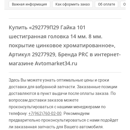
Важная информация
Как оформить заказ
Об оплате
О д
Купить
«292779П29 Гайка 101
шестигранная головка 14 мм. 8 мм.
покрытие цинковое хроматированное»
,
Артикул 29277929, Бренда PRC в интернет-
магазине Avtomarket34.ru
Здесь Вы можете узнать оптимальные цены и сроки
доставки для вабранной запчасти. Заказанные позиции
доставляются в пункт выдачи после оплаты заказа. По
вопросам доставки заказов можете
проконсультироваться с нашими менеджерами по
телефону:
+7(962)760-02-00
. Рекомендуем
предварительно проконсультироваться с нами подойдет
ли заказанная запчасть для Вашего автомобиля.